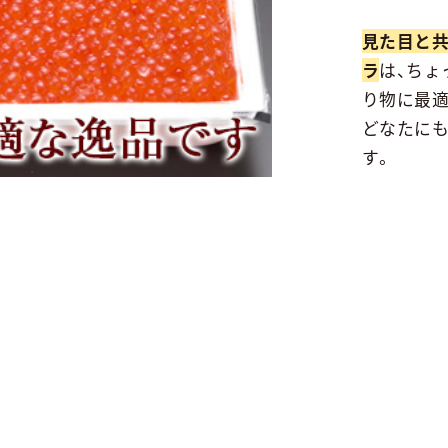
見た目と
ラ
は、ちょ
り物に最適
どなたに
す。