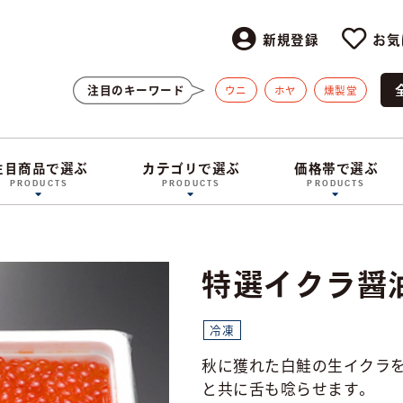
新規登録
お気
注目のキーワード
ウニ
ホヤ
燻製堂
注目商品で選ぶ
カテゴリで選ぶ
価格帯で選ぶ
PRODUCTS
PRODUCTS
PRODUCTS
特選イクラ醤
冷凍
秋に獲れた白鮭の生イクラを
と共に舌も唸らせます。