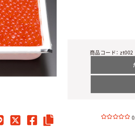
商品コード：
zt002
0