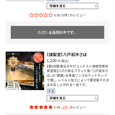
詳細を見る
0.00
(0件)
ただいま品切れ中です。
【燻製堂】八戸前沖さば
1,200
円（税込）
【第9回新東北みやげコンテスト地域性特別
賞受賞】八戸が誇るブランド魚「八戸前沖さ
ば」の「銀鯖」を青森リンゴのウッドチップ
で燻し、レトルト加工によって開封後そのま
まお召し上がれる一品です。
常温
詳細を見る
5.00
(1件)