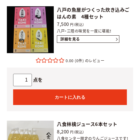
八戸の魚屋がつくった炊き込みご
はんの素 4種セット
7,500
円（税込）
八戸・三陸の味覚を一度に堪能！
詳細を見る
0.00
(0件)
点を
カートに入れる
八食林檎ジュース6本セット
8,200
円（税込）
八食センター限定のりんごジュースです！