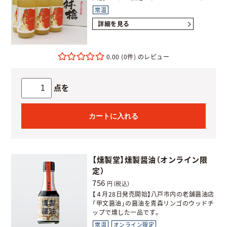
常温
詳細を見る
0.00
(0件)
点を
カートに入れる
【燻製堂】燻製醤油（オンライン限
定）
756
円（税込）
【４月28日発売開始】八戸市内の老舗醤油店
「甲文醤油」の醤油を青森リンゴのウッドチ
ップで燻した一品です。
常温
オンライン限定