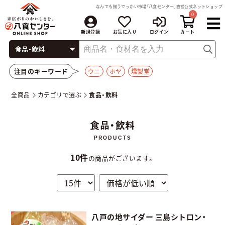
なんでも揃うでっかい市場「八食センター」直営公式ネットショップ
0
新規登録
お気に入り
ログイン
注目のキーワード
ウニ
ホヤ
燻製堂
全商品
カテゴリで選ぶ
食品・飲料
食品・飲料
10件
の商品がございます。
八戸の地サイダー 三島シトロン・