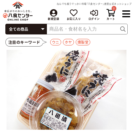
なんでも揃うでっかい市場「八食センター」直営公式ネットショップ
0
新規登録
お気に入り
ログイン
注目のキーワード
ウニ
ホヤ
燻製堂