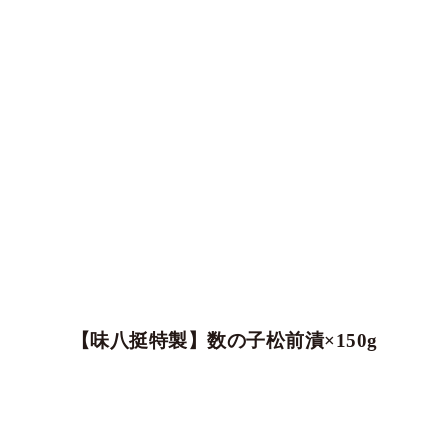
【味八挺特製】数の子松前漬×150g