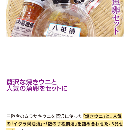
三陸産のムラサキウニを贅沢に使った
「焼きウニ」と、人気
の「イクラ醤油漬」・「数の子松前漬」を詰め合わせた、3品セ