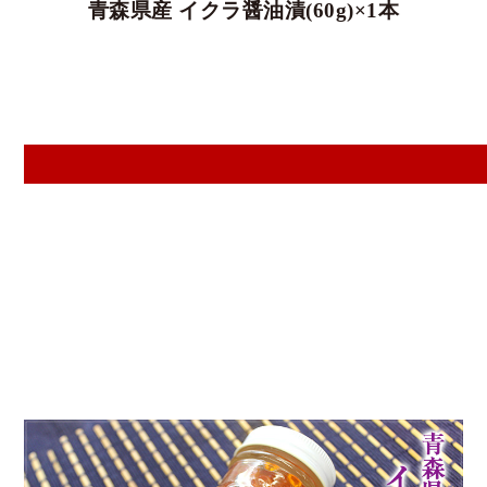
青森県産 イクラ醤油漬(60g)×1本