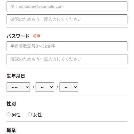
パスワード
必須
生年月日
/
/
性別
男性
女性
職業