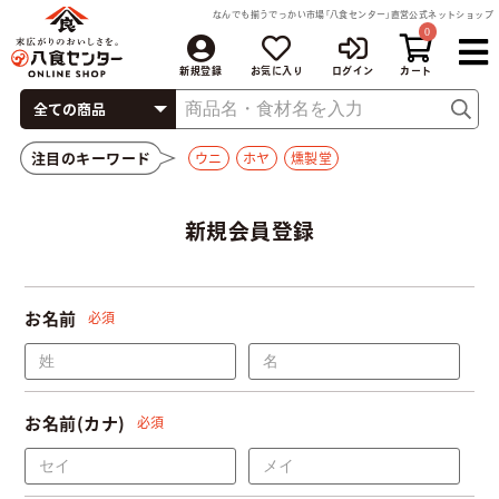
なんでも揃うでっかい市場「八食センター」直営公式ネットショップ
0
新規登録
お気に入り
ログイン
注目のキーワード
ウニ
ホヤ
燻製堂
新規会員登録
お名前
必須
お名前(カナ)
必須