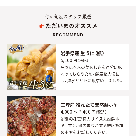
今が旬＆スタッフ厳選
ただいまのオススメ
RECOMMEND
岩手県産 生うに（瓶）
5,100
円（税込）
生うに本来の美味しさを存分に味
わってもらうため、鮮度を大切に
し、海水とともに瓶詰めしました。
三陸産 獲れたて天然鮮ホヤ
4,000 ～ 7,400
円（税込）
初夏の味覚!特大サイズ天然鮮ホ
ヤ。甘く、磯の香りがする鮮度抜群
のホヤをお試しください。