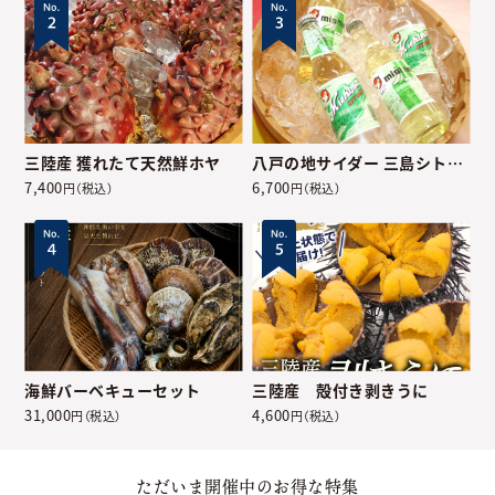
三陸産 獲れたて天然鮮ホヤ
八戸の地サイダー 三島シトロン・バナナサイダー
7,400
6,700
円（税込）
円（税込）
海鮮バーベキューセット
三陸産 殻付き剥きうに
31,000
4,600
円（税込）
円（税込）
ただいま開催中のお得な特集