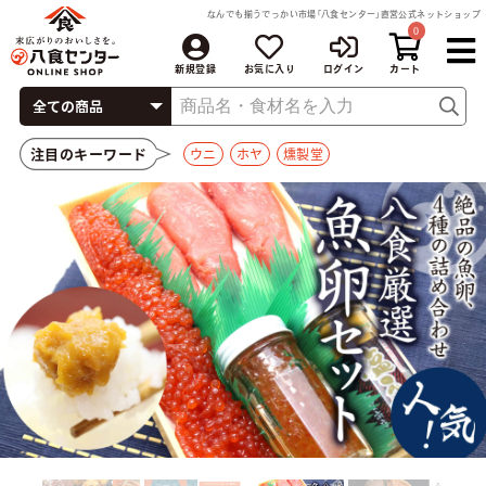
なんでも揃うでっかい市場「八食センター」直営公式ネットショップ
0
新規登録
お気に入り
ログイン
注目のキーワード
ウニ
ホヤ
燻製堂