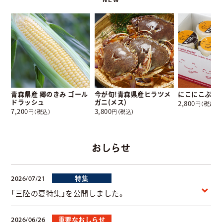
青森県産 郷のきみ ゴール
今が旬!青森県産ヒラツメ
にこにこぷり
ドラッシュ
ガニ(メス)
2,800
円（税込）
7,200
3,800
円（税込）
円（税込）
おしらせ
特集
2026/07/21
「三陸の夏特集」を公開しました。
重要なおしらせ
2026/06/26