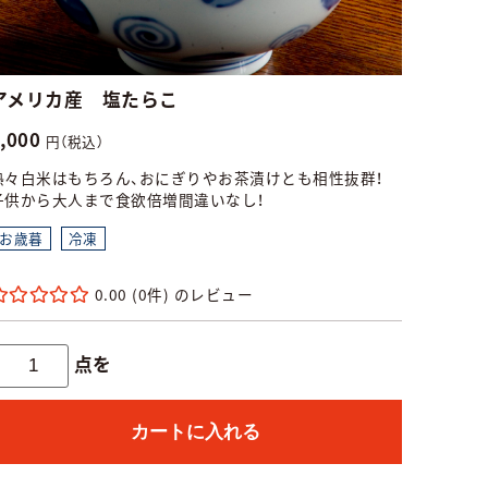
アメリカ産 塩たらこ
4,000
円（税込）
熱々白米はもちろん、おにぎりやお茶漬けとも相性抜群！
子供から大人まで食欲倍増間違いなし！
お歳暮
冷凍
0.00
(0件)
点を
カートに入れる