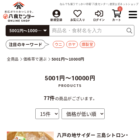
なんでも揃うでっかい市場「八食センター」直営公式ネットショップ
0
新規登録
お気に入り
ログイン
注目のキーワード
ウニ
ホヤ
燻製堂
全商品
価格帯で選ぶ
5001円～10000円
5001円～10000円
77件
の商品がございます。
八戸の地サイダー 三島シトロン・