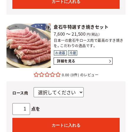
カートに入れる
倉石牛特選すき焼きセット
7,600 ～ 21,500
円（税込）
日本一の倉石牛ロース肉で最高のすき焼き
を。こだわりの逸品です。
お歳暮
冷蔵
詳細を見る
0.00
(0件)
ロース肉
点を
カートに入れる