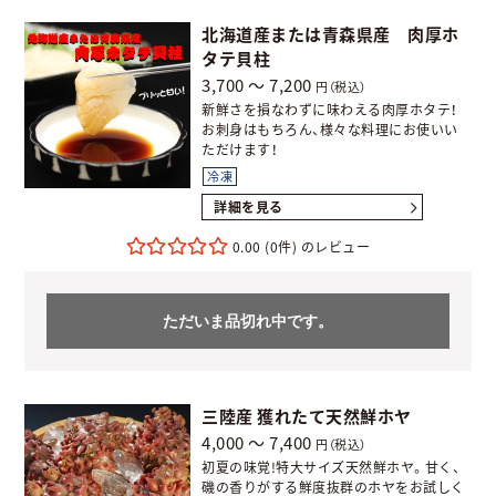
北海道産または青森県産 肉厚ホ
タテ貝柱
3,700 ～ 7,200
円（税込）
新鮮さを損なわずに味わえる肉厚ホタテ！
お刺身はもちろん、様々な料理にお使いい
ただけます！
冷凍
詳細を見る
0.00
(0件)
ただいま品切れ中です。
三陸産 獲れたて天然鮮ホヤ
4,000 ～ 7,400
円（税込）
初夏の味覚!特大サイズ天然鮮ホヤ。甘く、
磯の香りがする鮮度抜群のホヤをお試しく