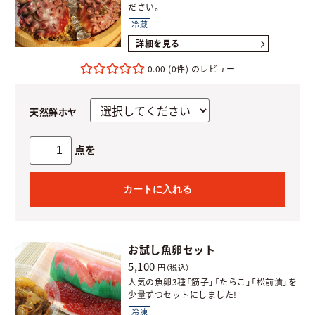
ださい。
冷蔵
詳細を見る
0.00
(0件)
天然鮮ホヤ
点を
カートに入れる
お試し魚卵セット
5,100
円（税込）
人気の魚卵3種「筋子」「たらこ」「松前漬」を
少量ずつセットにしました!
冷凍