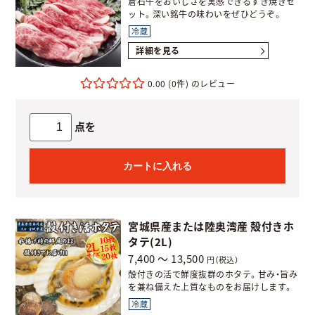
倉石牛をおいしさを実感できるすき焼きセ
ット。深い銘牛の味わいをぜひどうぞ。
冷蔵
詳細を見る
0.00
(0件)
点を
カートに入れる
宮城県産または陸奥湾産 殻付きホ
タテ(2L)
7,400 ～ 13,500
円（税込）
殻付きの活で鮮度抜群のホタテ。甘み・旨み
を兼ね備えた上質なものをお届けします。
冷蔵