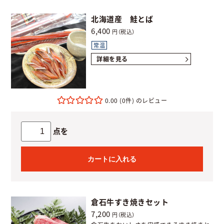
北海道産 鮭とば
6,400
円（税込）
常温
詳細を見る
0.00
(0件)
点を
カートに入れる
倉石牛すき焼きセット
7,200
円（税込）