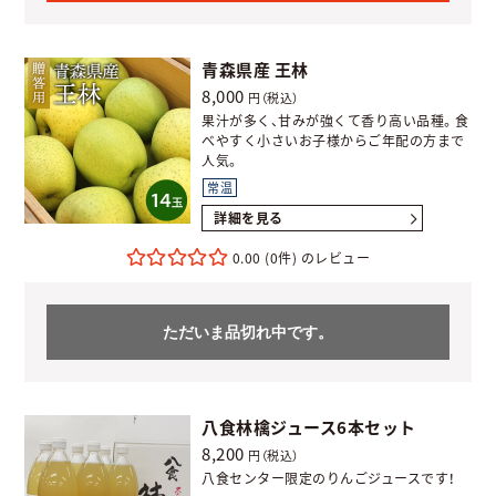
青森県産 王林
8,000
円（税込）
果汁が多く、甘みが強くて香り高い品種。食
べやすく小さいお子様からご年配の方まで
人気。
常温
詳細を見る
0.00
(0件)
ただいま品切れ中です。
八食林檎ジュース6本セット
8,200
円（税込）
八食センター限定のりんごジュースです！