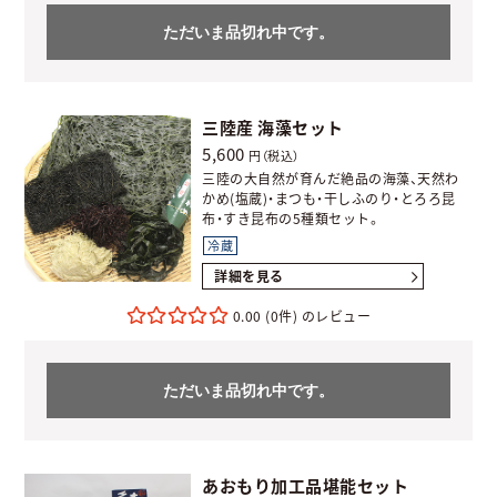
ただいま品切れ中です。
三陸産 海藻セット
5,600
円（税込）
三陸の大自然が育んだ絶品の海藻、天然わ
かめ(塩蔵)・まつも・干しふのり・とろろ昆
布・すき昆布の5種類セット。
冷蔵
詳細を見る
0.00
(0件)
ただいま品切れ中です。
あおもり加工品堪能セット