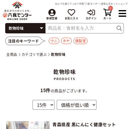
なんでも揃うでっかい市場「八食センター」直営公式ネットショップ
0
新規登録
お気に入り
ログイン
注目のキーワード
ウニ
ホヤ
燻製堂
全商品
カテゴリで選ぶ
乾物珍味
乾物珍味
15件
の商品がございます。
青森県産 黒にんにく健康セット