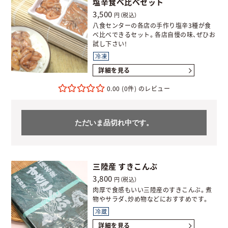
塩辛食べ比べセット
3,500
円（税込）
八食センターの各店の手作り塩辛3種が食
べ比べできるセット。各店自慢の味、ぜひお
試し下さい!
冷凍
詳細を見る
0.00
(0件)
ただいま品切れ中です。
三陸産 すきこんぶ
3,800
円（税込）
肉厚で食感もいい三陸産のすきこんぶ。煮
物やサラダ、炒め物などにおすすめです。
冷蔵
詳細を見る