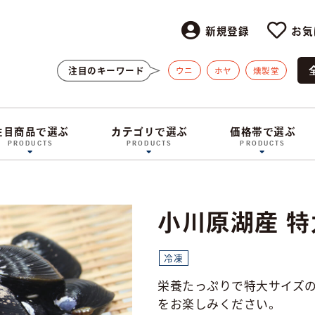
新規登録
お気
注目のキーワード
ウニ
ホヤ
燻製堂
注目商品で選ぶ
カテゴリで選ぶ
価格帯で選ぶ
PRODUCTS
PRODUCTS
PRODUCTS
小川原湖産 
冷凍
栄養たっぷりで特大サイズ
をお楽しみください。