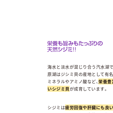
海水と淡水が混じり合う汽水湖
原湖はジシミ貝の産地として有名
ミネラルやアミノ酸など、
栄養豊
いシジミ貝
が成育しています。
シジミは
疲労回復や肝臓にも良