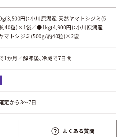
0g(3,500円)：小川原湖産 天然ヤマトシジミ(5
/約40粒)×1袋／●1kg(4,900円)：小川原湖産
ヤマトシジミ(500g/約40粒)×2袋
で1か月／解凍後、冷蔵で7日間
凍
確定から3～7日
よくある質問