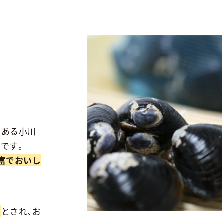
である小川
です。
富でおいし
い
とされ、お