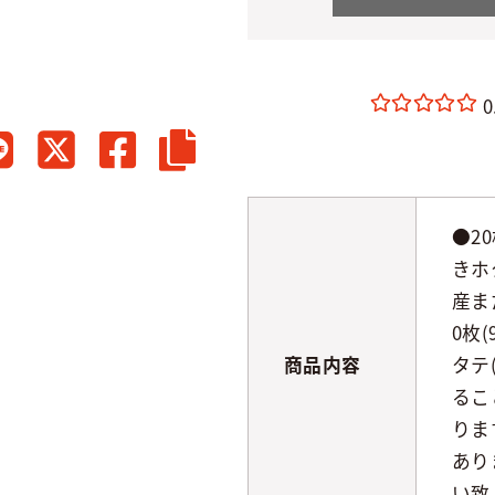
0
●2
きホタ
産ま
0枚
商品内容
タテ
るこ
りま
あり
い致