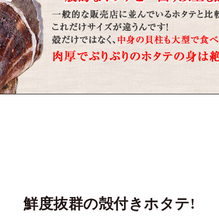
鮮度抜群の殻付きホタテ!