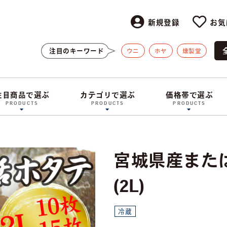
新規登録
お気
注目のキーワード
ウニ
ホヤ
燻製堂
注目商品で選ぶ
カテゴリで選ぶ
価格帯で選ぶ
PRODUCTS
PRODUCTS
PRODUCTS
宮城県産また
(2L)
冷蔵