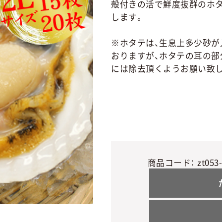
殻付きの活で鮮度抜群のホタ
します。
※ホタテは、生息上多少砂が
おりますが、ホタテの耳の部
には除去頂くようお願い致
商品コード：
zt053