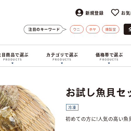
新規登録
お気
注目のキーワード
ウニ
ホヤ
燻製堂
注目商品で選ぶ
カテゴリで選ぶ
価格帯で選ぶ
PRODUCTS
PRODUCTS
PRODUCTS
お試し魚貝セ
冷凍
初めての方に!人気の高い魚