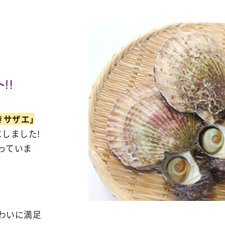
きサザエ」
にしました!
っていま
わいに満足