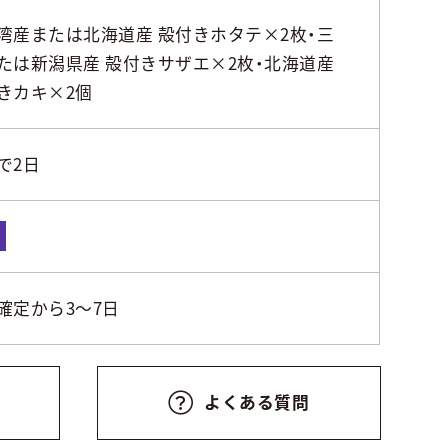
湾産または北海道産 殻付きホタテ×2枚・三
たは新潟県産 殻付きサザエ×2枚・北海道産
きカキ×2個
で2日
凍
確定から3～7日
よくある質問