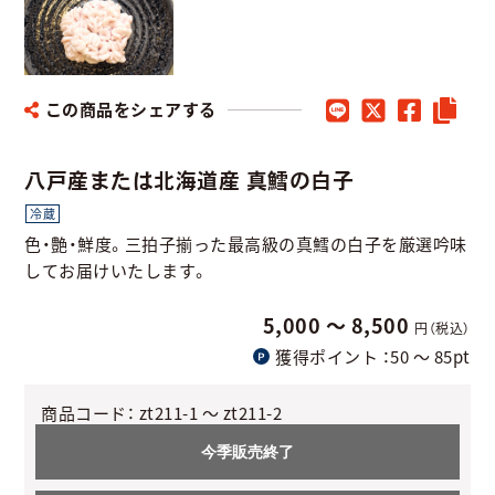
この商品をシェアする
八戸産または北海道産 真鱈の白子
冷蔵
色・艶・鮮度。三拍子揃った最高級の真鱈の白子を厳選吟味
してお届けいたします。
5,000 ～ 8,500
円（税込）
獲得ポイント
：50 〜 85pt
商品コード：
zt211-1 ～ zt211-2
今季販売終了