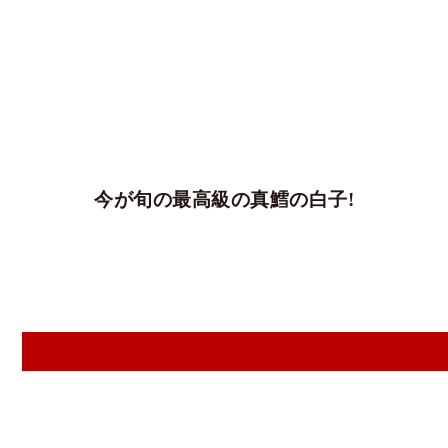
今が旬の最高級の真鱈の白子!