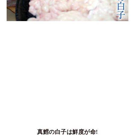
真鱈の白子は鮮度が命!