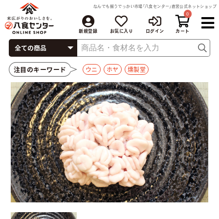
なんでも揃うでっかい市場「八食センター」直営公式ネットショップ
0
新規登録
お気に入り
ログイン
注目のキーワード
ウニ
ホヤ
燻製堂