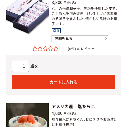
3,800
円（税込）
八戸の伝統和菓子。 黒糖を使用した皮で、
こしあんを包み焼き上げ、仕上げに落雁粉
のそぼろをまぶした、懐かしい風味のお菓
子です。
常温
詳細を見る
0.00
(0件)
点を
カートに入れる
アメリカ産 塩たらこ
4,000
円（税込）
熱々白米はもちろん、おにぎりやお茶漬け
とも相性抜群！