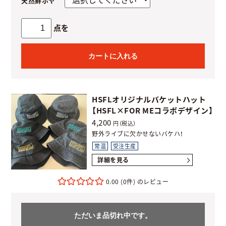
天然鮮ホヤ
点を
カートに入れる
HSFLオリジナルバケットハット
【HSFL×FOR MEコラボデザイン】
4,200
円（税込）
野外ライブに欠かせないバケハ！
常温
受注生産
詳細を見る
0.00
(0件)
ただいま品切れ中です。