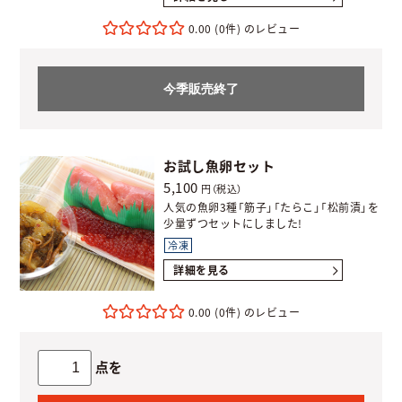
0.00
(0件)
今季販売終了
お試し魚卵セット
5,100
円（税込）
人気の魚卵3種「筋子」「たらこ」「松前漬」を
少量ずつセットにしました!
冷凍
詳細を見る
0.00
(0件)
点を