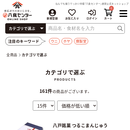
なんでも揃うでっかい市場「八食センター」直営公式ネットショップ
0
新規登録
お気に入り
ログイン
注目のキーワード
ウニ
ホヤ
燻製堂
全商品
カテゴリで選ぶ
カテゴリで選ぶ
161件
の商品がございます。
八戸銘菓 つるこまんじゅう