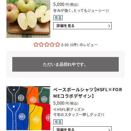
5,000
円（税込）
甘みが強く、とってもジューシー！！
常温
詳細を見る
0.00
(0件)
ただいま品切れ中です。
ベースボールシャツ【HSFL×FOR
MEコラボデザイン】
5,000
円（税込）
≪HSFL新グッズ≫
今年のスタッフ一押しグッズ！！
常温
詳細を見る