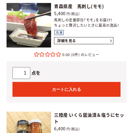
青森県産 馬刺し(モモ)
5,400
円（税込）
馬刺しの定番部位「モモ」をお届け！
ちょっと贅沢したいときに最高の逸品！
冷凍
詳細を見る
0.00
(0件)
点を
カートに入れる
三陸産 いくら醤油漬＆塩うにセッ
ト
6,400
円（税込）