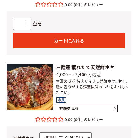
0.00
(0件)
点を
カートに入れる
三陸産 獲れたて天然鮮ホヤ
4,000 ～ 7,400
円（税込）
初夏の味覚!特大サイズ天然鮮ホヤ。甘く、
磯の香りがする鮮度抜群のホヤをお試しく
ださい。
冷蔵
詳細を見る
0.00
(0件)