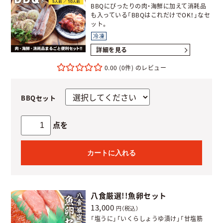
BBQにぴったりの肉・海鮮に加えて消耗品
も入っている「BBQはこれだけでOK！」なセ
ット。
冷凍
詳細を見る
0.00
(0件)
BBQセット
点を
カートに入れる
八食厳選!!魚卵セット
13,000
円（税込）
「塩うに」「いくらしょうゆ漬け」「甘塩筋