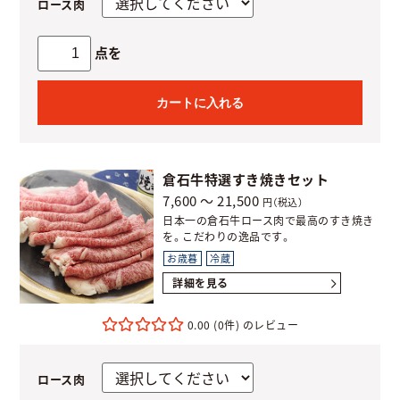
ロース肉
点を
カートに入れる
倉石牛特選すき焼きセット
7,600 ～ 21,500
円（税込）
日本一の倉石牛ロース肉で最高のすき焼き
を。こだわりの逸品です。
お歳暮
冷蔵
詳細を見る
0.00
(0件)
ロース肉