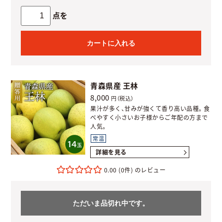
点を
カートに入れる
青森県産 王林
8,000
円（税込）
果汁が多く、甘みが強くて香り高い品種。食
べやすく小さいお子様からご年配の方まで
人気。
常温
詳細を見る
0.00
(0件)
ただいま品切れ中です。