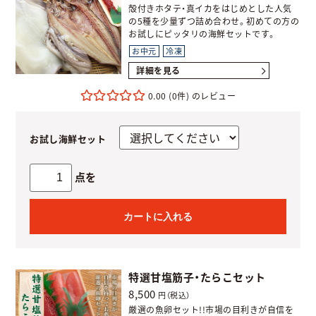
殻付きホタテ・真イカをはじめとした人気
の5種を少量ずつ詰め合わせ。初めての方の
お試しにピッタリの海鮮セットです。
お中元
冷凍
詳細を見る
0.00
(0件)
お試し海鮮セット
点を
カートに入れる
特選甘塩筋子・たらこセット
8,500
円（税込）
厳選の魚卵セット!!市場の目利きが自信を