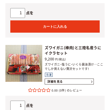
点を
カートに入れる
ズワイガニ(棒肉)と三陸名産うに
イクラセット
9,200
円（税込）
ズワイガニ・塩うに・いくら醤油漬け…ここ
でしか買えない贅沢セットです！
冷凍
詳細を見る
0.00
(0件)
点を