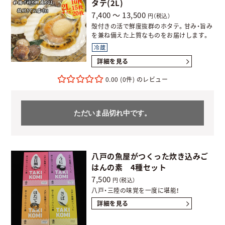
タテ(2L)
7,400 ～ 13,500
円（税込）
殻付きの活で鮮度抜群のホタテ。甘み・旨み
を兼ね備えた上質なものをお届けします。
冷蔵
詳細を見る
0.00
(0件)
ただいま品切れ中です。
八戸の魚屋がつくった炊き込みご
はんの素 4種セット
7,500
円（税込）
八戸・三陸の味覚を一度に堪能！
詳細を見る