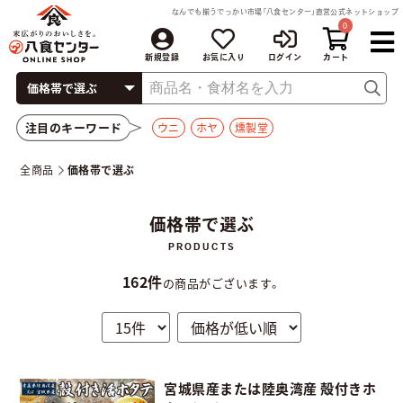
なんでも揃うでっかい市場「八食センター」直営公式ネットショップ
0
新規登録
お気に入り
ログイン
注目のキーワード
ウニ
ホヤ
燻製堂
全商品
価格帯で選ぶ
価格帯で選ぶ
162件
の商品がございます。
宮城県産または陸奥湾産 殻付きホ