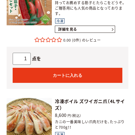
持ってお薦めする筋子とたらこをどうぞ。
ご贈答用にも人気の商品となっておりま
す。
冷凍
詳細を見る
0.00
(0件)
点を
カートに入れる
冷凍ボイル ズワイガニ爪（4Lサイ
ズ）
8,600
円（税込）
カニの一番美味しい爪肉だけを、たっぷり
と700g！！
冷凍