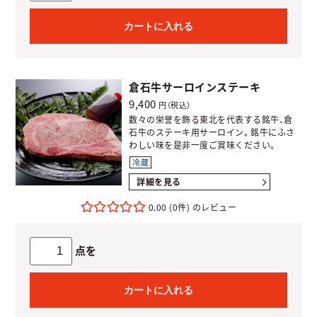
カートに入れる
倉石牛サーロインステーキ
9,400
円（税込）
数々の栄誉を飾る東北を代表する銘牛、倉
石牛のステーキ用サーロイン。銘牛にふさ
わしい味を是非一度ご賞味ください。
冷蔵
詳細を見る
0.00
(0件)
点を
カートに入れる