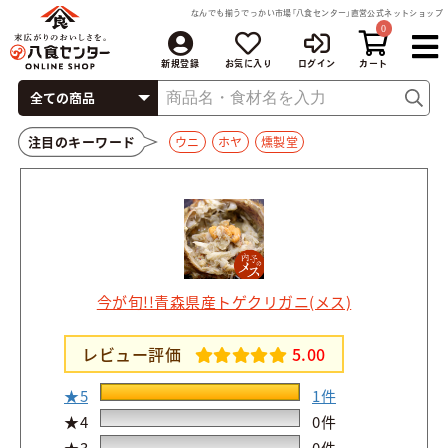
なんでも揃うでっかい市場「八食センター」直営公式ネットショップ
0
新規登録
お気に入り
ログイン
注目のキーワード
ウニ
ホヤ
燻製堂
今が旬!!青森県産トゲクリガニ(メス)
レビュー評価
5.00
★5
1件
★4
0件
★3
0件