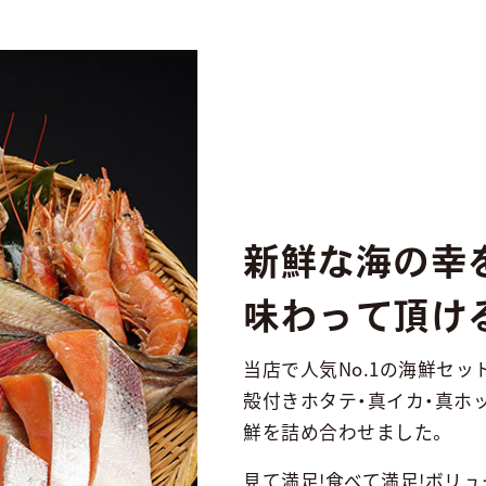
新鮮な海の幸
味わって頂け
当店で人気No.1の海鮮セッ
殻付きホタテ・真イカ・真ホ
鮮を詰め合わせました。
見て満足!食べて満足!ボリ