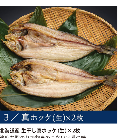
北海道産 生干し真ホッケ（生）×2枚
適度な脂のりで飽きのこない定番の味。