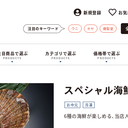
新規登録
お気
注目のキーワード
ウニ
ホヤ
燻製堂
注目商品で選ぶ
カテゴリで選ぶ
価格帯で選ぶ
PRODUCTS
PRODUCTS
PRODUCTS
スペシャル海
お中元
冷凍
6種の海鮮が楽しめる、当店人