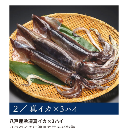
八戸産冷凍真イカ×3ハイ
八戸のイカは濃厚な甘みが特徴。