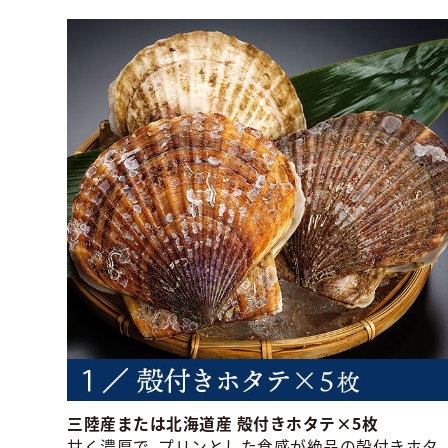
三陸産または北海道産 殻付きホタテ×5枚
甘く濃厚で、プリンとした食感が絶品の殻付きホタ