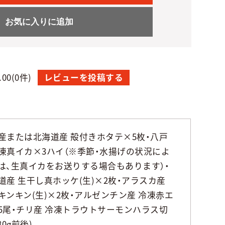
お気に入りに追加
.00
(0件)
レビューを投稿する
産または北海道産 殻付きホタテ×5枚・八戸
凍真イカ×3ハイ（※季節・水揚げの状況によ
は、生真イカをお送りする場合もあります）・
道産 生干し真ホッケ(生)×2枚・アラスカ産
キンキン(生)×2枚・アルゼンチン産 冷凍赤エ
5尾・チリ産 冷凍トラウトサーモンハラス切
80g前後)