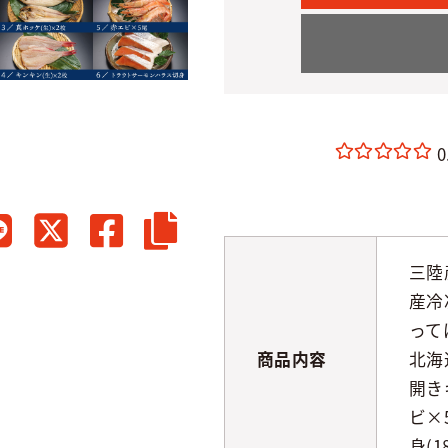
0
三陸
産冷
って
商品内容
北海
開き
ビ×
身(1