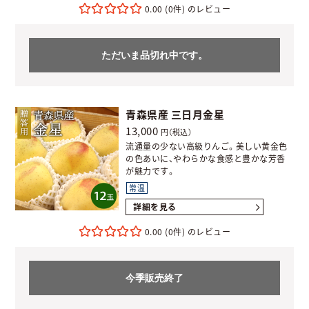
0.00
(0件)
ただいま品切れ中です。
青森県産 三日月金星
13,000
円（税込）
流通量の少ない高級りんご。美しい黄金色
の色あいに、やわらかな食感と豊かな芳香
が魅力です。
常温
詳細を見る
0.00
(0件)
今季販売終了