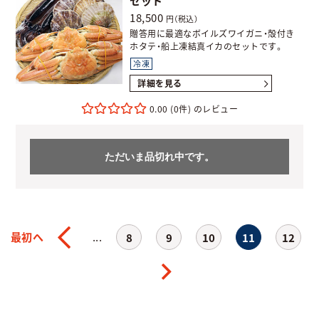
セット
18,500
円（税込）
贈答用に最適なボイルズワイガニ・殻付き
ホタテ・船上凍結真イカのセットです。
冷凍
詳細を見る
0.00
(0件)
ただいま品切れ中です。
最初へ
...
8
9
10
11
12