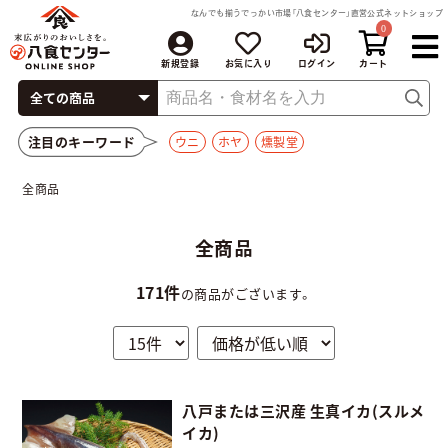
なんでも揃うでっかい市場「八食センター」直営公式ネットショップ
0
新規登録
お気に入り
ログイン
注目のキーワード
ウニ
ホヤ
燻製堂
全商品
全商品
171件
の商品がございます。
八戸または三沢産 生真イカ(スルメ
イカ)